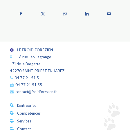
LE FROID FORÉZIEN
16 rue Léo Lagrange 

- ZI de la Bargette
42270
SAINT-PRIEST EN JAREZ
 04 77 91 51 51
 04 77 91 51 55
 contact@froidforezien.fr
L’entreprise
Compétences
Services
Contact